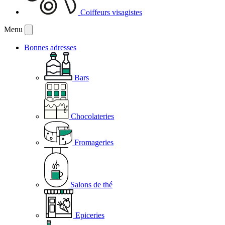
Coiffeurs visagistes
Menu
Bonnes adresses
Bars
Chocolateries
Fromageries
Salons de thé
Epiceries