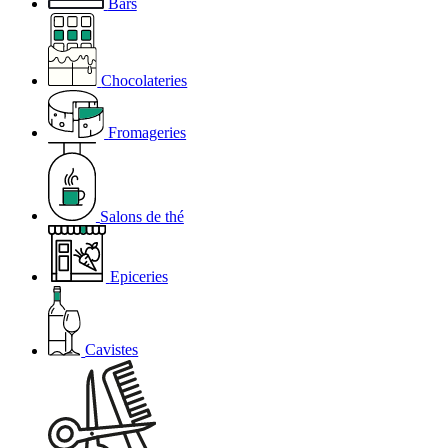
Bars
Chocolateries
Fromageries
Salons de thé
Epiceries
Cavistes