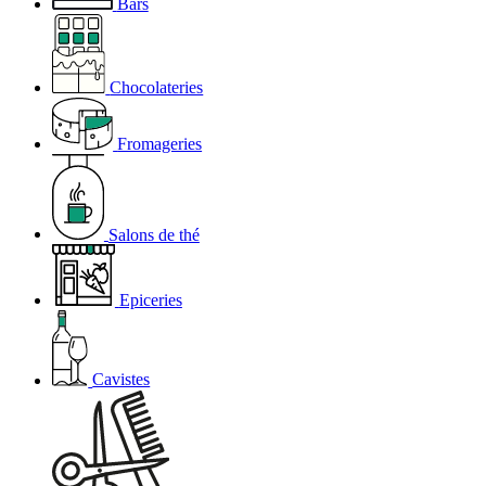
Bars
Chocolateries
Fromageries
Salons de thé
Epiceries
Cavistes