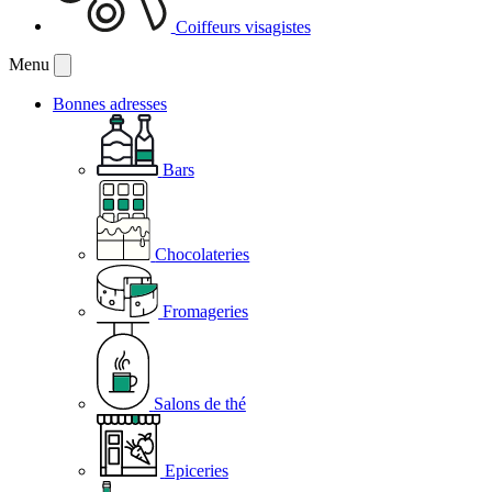
Coiffeurs visagistes
Menu
Bonnes adresses
Bars
Chocolateries
Fromageries
Salons de thé
Epiceries