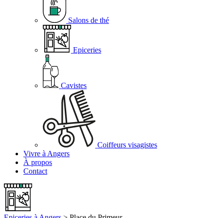
Salons de thé
Epiceries
Cavistes
Coiffeurs visagistes
Vivre à Angers
À propos
Contact
Epiceries à Angers
>
Place du Primeur