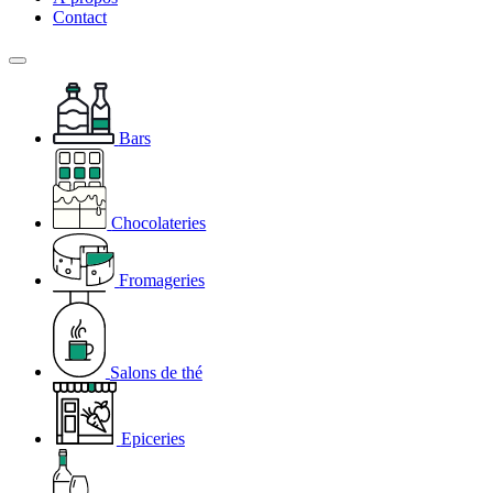
Contact
Bars
Chocolateries
Fromageries
Salons de thé
Epiceries