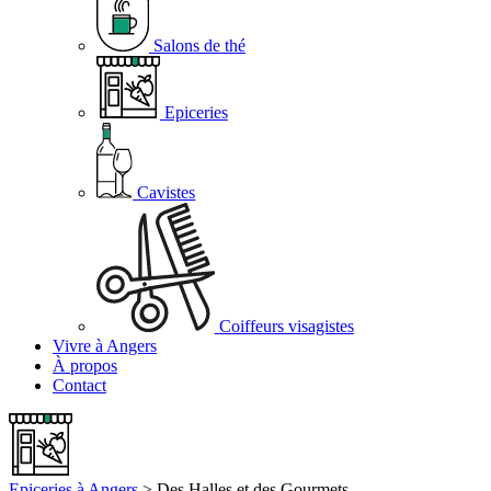
Salons de thé
Epiceries
Cavistes
Coiffeurs visagistes
Vivre à Angers
À propos
Contact
Epiceries à Angers
>
Des Halles et des Gourmets