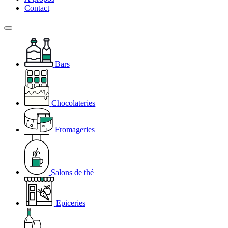
Contact
Bars
Chocolateries
Fromageries
Salons de thé
Epiceries