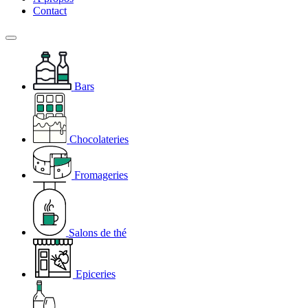
Contact
Bars
Chocolateries
Fromageries
Salons de thé
Epiceries