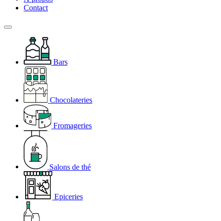
Contact
Bars
Chocolateries
Fromageries
Salons de thé
Epiceries