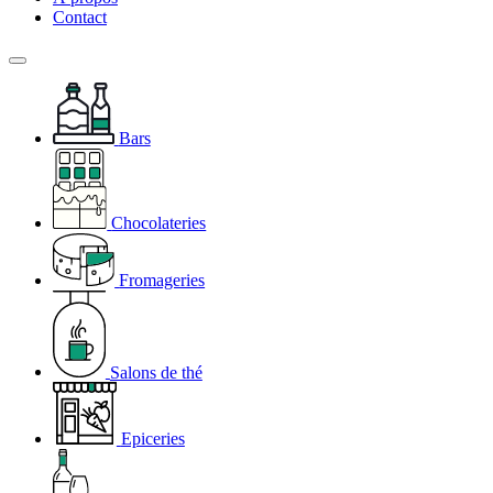
Contact
Bars
Chocolateries
Fromageries
Salons de thé
Epiceries