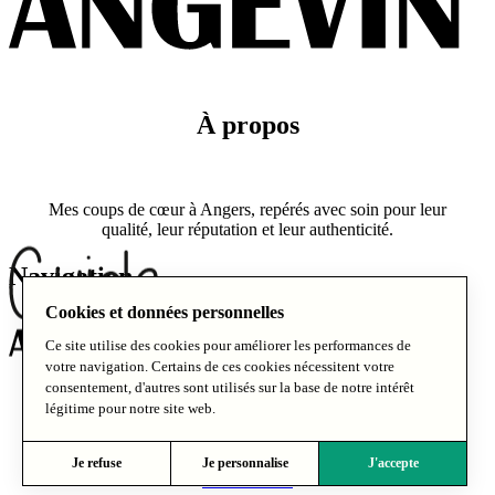
À propos
Mes coups de cœur à Angers, repérés avec soin pour leur
qualité, leur réputation et leur authenticité.
Navigation
Cookies et données personnelles
Ce site utilise des cookies pour améliorer les performances de
À propos
votre navigation. Certains de ces cookies nécessitent votre
Critères de sélection
consentement, d'autres sont utilisés sur la base de notre intérêt
Blog
Bonnes adresses
légitime pour notre site web.
Vivre à Angers
Contact
À propos
Mentions légales
–
Politique de confidentialité
–
CGV
Contact
Je refuse
Je personnalise
J'accepte
Partenaires