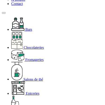
Contact
Bars
Chocolateries
Fromageries
Salons de thé
Epiceries