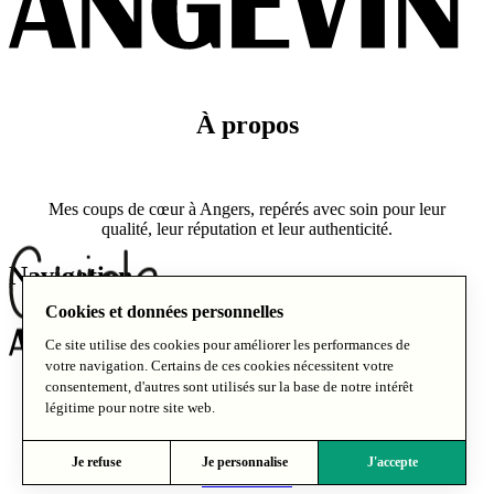
À propos
Mes coups de cœur à Angers, repérés avec soin pour leur
qualité, leur réputation et leur authenticité.
Navigation
Cookies et données personnelles
Ce site utilise des cookies pour améliorer les performances de
À propos
votre navigation. Certains de ces cookies nécessitent votre
Critères de sélection
consentement, d'autres sont utilisés sur la base de notre intérêt
Blog
Bonnes adresses
légitime pour notre site web.
Vivre à Angers
Contact
À propos
Mentions légales
–
Politique de confidentialité
–
CGV
Contact
Je refuse
Je personnalise
J'accepte
Partenaires