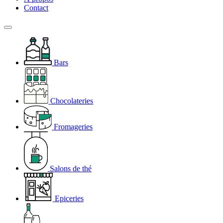
Contact
Bars
Chocolateries
Fromageries
Salons de thé
Epiceries