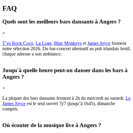
FAQ
Quels sont les meilleurs bars dansants à Angers ?
+
T’es Rock Coco
,
La Loge
,
Blue Monkeys
et
James Joyce
forment
notre sélection 2026. Du bar-concert alternatif au pub irlandais festif,
chaque adresse a son ambiance.
Jusqu'à quelle heure peut-on danser dans les bars à
Angers ?
+
La plupart des bars dansants ferment à 2h du mercredi au samedi.
Le
James Joyce
est le seul ouvert 7j/7 (jusqu’à 1h45), dimanche
compris.
Où écouter de la musique live à Angers ?