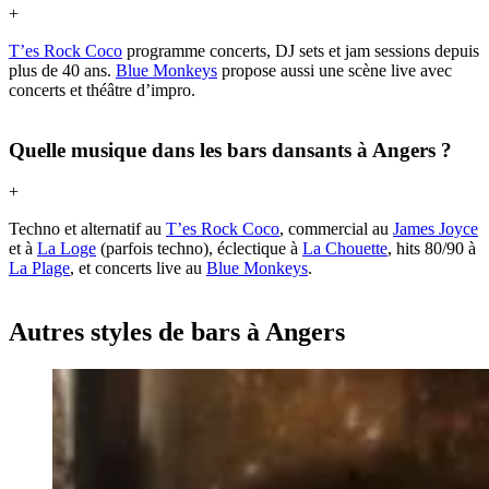
+
T’es Rock Coco
programme concerts, DJ sets et jam sessions depuis
plus de 40 ans.
Blue Monkeys
propose aussi une scène live avec
concerts et théâtre d’impro.
Quelle musique dans les bars dansants à Angers ?
+
Techno et alternatif au
T’es Rock Coco
, commercial au
James Joyce
et à
La Loge
(parfois techno), éclectique à
La Chouette
, hits 80/90 à
La Plage
, et concerts live au
Blue Monkeys
.
Autres styles de bars à Angers