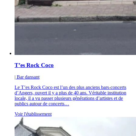
T’es Rock Coco
| Bar dansant
Le T’es Rock Coco est l’un des plus anciens bars-concerts
d’Angers, ouvert il y a plus de 40 ans. Véritable institution
locale, il a vu passer plusieurs générations d’artistes et de
publics autour de concerts…
Voir l'établissement