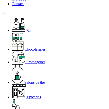
Contact
Bars
Chocolateries
Fromageries
Salons de thé
Epiceries