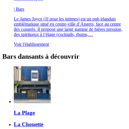
| Bars
Le James Joyce (JJ pour les intimes) est un pub irlandais
emblématique situé en centre-ville d’Angers, face au centre
des congrès. Il propose une large gamme de bières pression,
des spiritueux à l’étage (cocktails, rhums,…
Voir l'établissement
Bars dansants à découvrir
La Plage
La Chouette