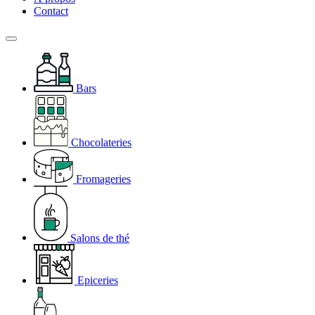
Contact
Bars
Chocolateries
Fromageries
Salons de thé
Epiceries