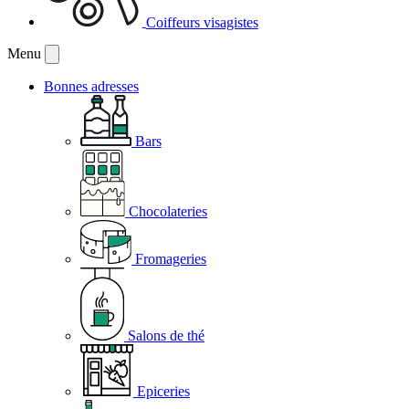
Coiffeurs visagistes
Menu
Bonnes adresses
Bars
Chocolateries
Fromageries
Salons de thé
Epiceries