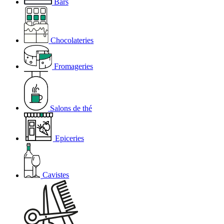
Bars
Chocolateries
Fromageries
Salons de thé
Epiceries
Cavistes