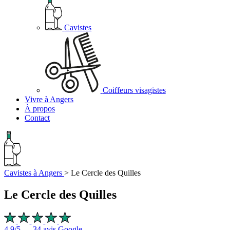
Cavistes
Coiffeurs visagistes
Vivre à Angers
À propos
Contact
Cavistes à Angers
>
Le Cercle des Quilles
Le Cercle des Quilles
4,9/5 — 34 avis Google