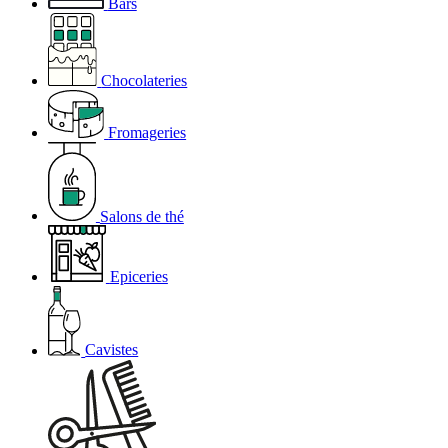
Bars
Chocolateries
Fromageries
Salons de thé
Epiceries
Cavistes