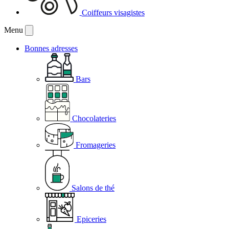
Coiffeurs visagistes
Menu
Bonnes adresses
Bars
Chocolateries
Fromageries
Salons de thé
Epiceries